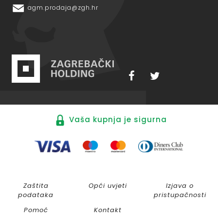
agm.prodaja@zgh.hr
Vaša kupnja je sigurna
Zaštita
Opći uvjeti
Izjava o
podataka
pristupačnosti
Pomoć
Kontakt