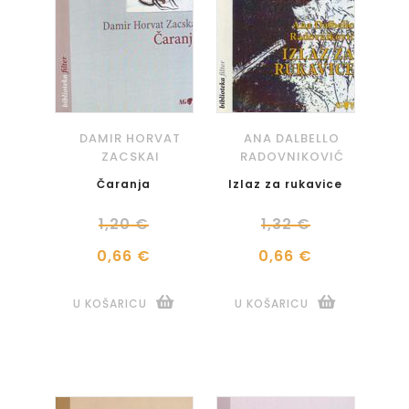
DAMIR HORVAT
ANA DALBELLO
ZACSKAI
RADOVNIKOVIĆ
Čaranja
Izlaz za rukavice
1,20 €
1,32 €
0,66 €
0,66 €
U KOŠARICU
U KOŠARICU