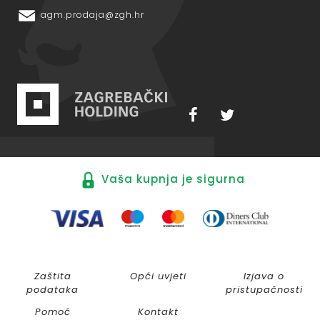
agm.prodaja@zgh.hr
Vaša kupnja je sigurna
Zaštita
Opći uvjeti
Izjava o
podataka
pristupačnosti
Pomoć
Kontakt