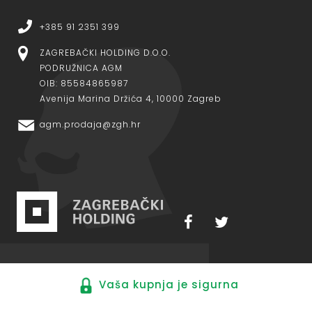
+385 91 2351 399
ZAGREBAČKI HOLDING D.O.O.
PODRUŽNICA AGM
OIB: 85584865987
Avenija Marina Držića 4, 10000 Zagreb
agm.prodaja@zgh.hr
Vaša kupnja je sigurna