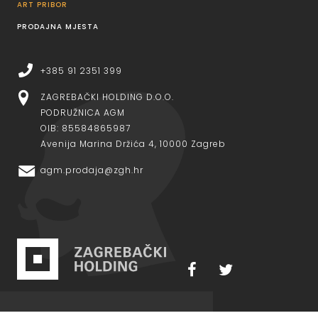
ART PRIBOR
PRODAJNA MJESTA
+385 91 2351 399
ZAGREBAČKI HOLDING D.O.O.
PODRUŽNICA AGM
OIB: 85584865987
Avenija Marina Držića 4, 10000 Zagreb
agm.prodaja@zgh.hr