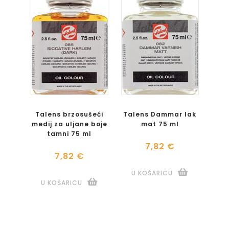
Talens brzosušeći
Talens Dammar lak
medij za uljane boje
mat 75 ml
tamni 75 ml
7,82 €
7,82 €
U KOŠARICU
U KOŠARICU