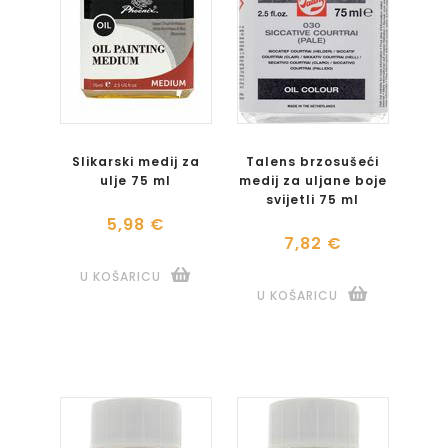
Slikarski medij za
Talens brzosušeći
ulje 75 ml
medij za uljane boje
svijetli 75 ml
5,98 €
7,82 €
U KOŠARICU
U KOŠARICU