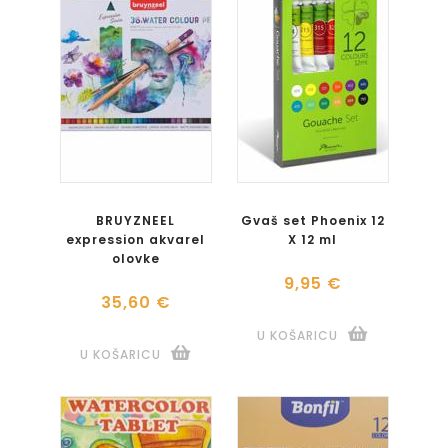
BRUYZNEEL
Gvaš set Phoenix 12
expression akvarel
X 12 ml
olovke
9,95 €
35,60 €
U KOŠARICU
U KOŠARICU