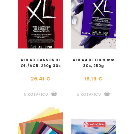
ALB.A3 CANSON XL
ALB.A4 XL Fluid mm
OIL/ACR. 290g 30s
30s, 250g
26,41 €
18,19 €
U KOŠARICU
U KOŠARICU