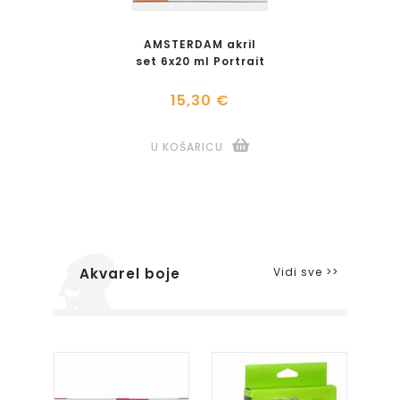
AMSTERDAM akril
set 6x20 ml Portrait
15,30 €
U KOŠARICU
Vidi sve >>
Akvarel boje