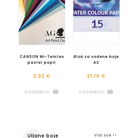
CANSON Mi-Teintes
Blok za vodene boje
pastel papir
A3
2,92 €
21,10 €
U KOŠARICU
U KOŠARICU
Vidi sve >>
Uljane boje