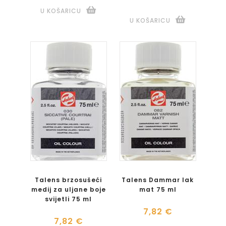
U KOŠARICU
U KOŠARICU
Talens brzosušeći
Talens Dammar lak
medij za uljane boje
mat 75 ml
svijetli 75 ml
7,82 €
7,82 €