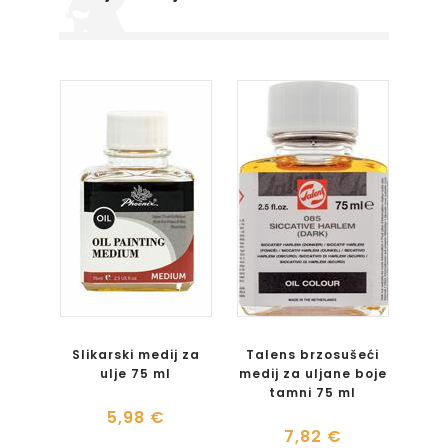
Slikarski medij za
Talens brzosušeći
ulje 75 ml
medij za uljane boje
tamni 75 ml
5,98 €
7,82 €