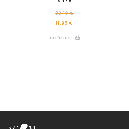
cm - 5
33,18 €
11,95 €
U KOŠARICU