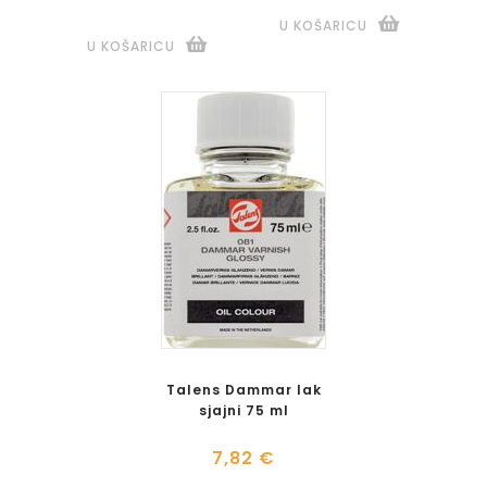
U KOŠARICU
U KOŠARICU
Talens Dammar lak
sjajni 75 ml
7,82 €