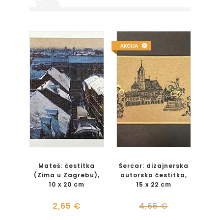
Mateš: čestitka
Šercar: dizajnerska
(Zima u Zagrebu),
autorska čestitka,
10 x 20 cm
15 x 22 cm
2,65 €
4,65 €