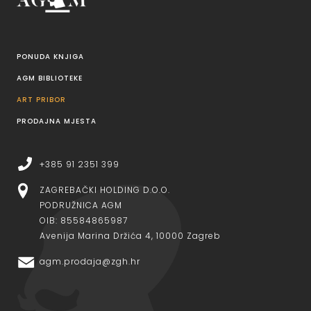
PONUDA KNJIGA
AGM BIBLIOTEKE
ART PRIBOR
PRODAJNA MJESTA
+385 91 2351 399
ZAGREBAČKI HOLDING D.O.O.
PODRUŽNICA AGM
OIB: 85584865987
Avenija Marina Držića 4, 10000 Zagreb
agm.prodaja@zgh.hr