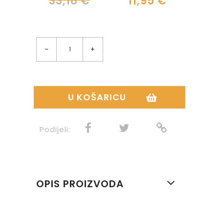
33,18 €
11,95 €
-
+
U KOŠARICU
Podijeli:
OPIS PROIZVODA