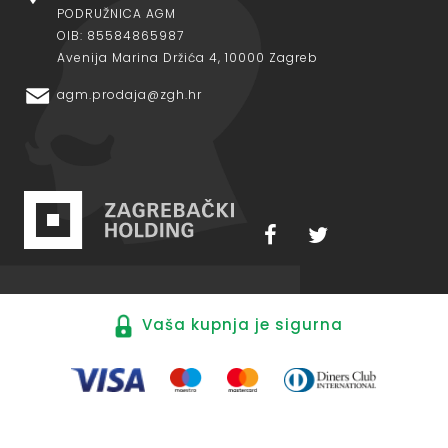
PODRUŽNICA AGM
OIB: 85584865987
Avenija Marina Držića 4, 10000 Zagreb
agm.prodaja@zgh.hr
Vaša kupnja je sigurna