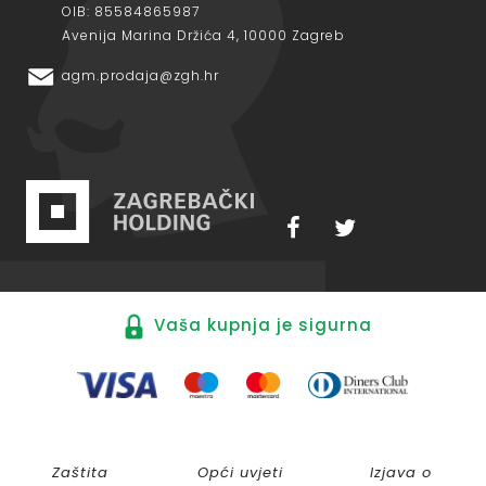
OIB: 85584865987
Avenija Marina Držića 4, 10000 Zagreb
agm.prodaja@zgh.hr
Vaša kupnja je sigurna
Zaštita
Opći uvjeti
Izjava o