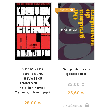
VODIČ KROZ
Od građana do
SUVREMENU
gospodara
HRVATSKU
KNJIŽEVNOST –
32,00 €
Kristian Novak:
Ciganin, ali najljepši
25,60 €
28,00 €
U KOŠARICU