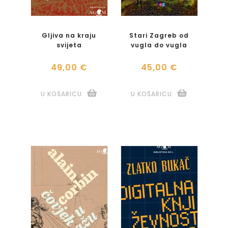
Gljiva na kraju
Stari Zagreb od
svijeta
vugla do vugla
49,00 €
45,00 €
U KOŠARICU
U KOŠARICU