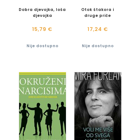
Dobra djevojka, loša
Otok štakora i
djevojka
druge priče
15,79 €
17,24 €
Nije dostupno
Nije dostupno