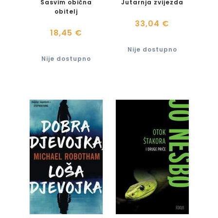
Sasvim obična
Jutarnja zvijezda
obitelj
33,04 €
18,45 €
Nije dostupno
Nije dostupno