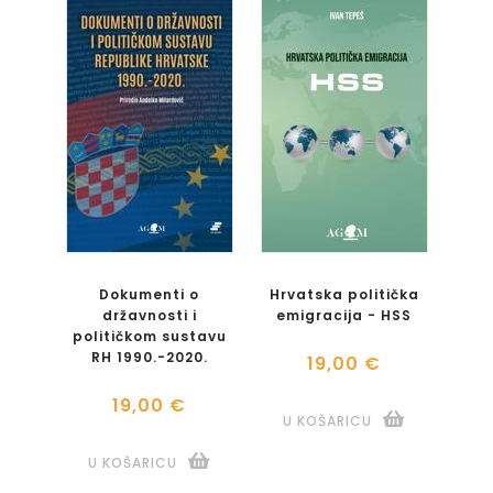
Dokumenti o
Hrvatska politička
državnosti i
emigracija - HSS
političkom sustavu
RH 1990.-2020.
19,00 €
19,00 €
U KOŠARICU
U KOŠARICU