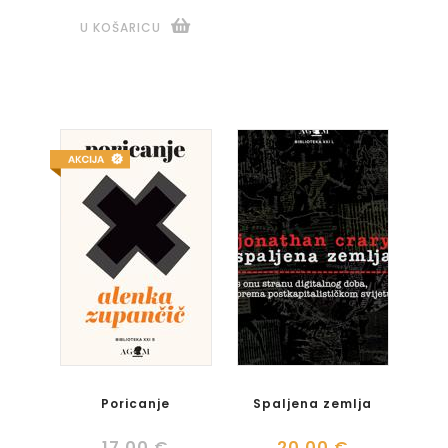
U KOŠARICU
Poricanje
Spaljena zemlja
17,00 €
20,00 €