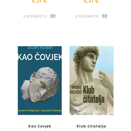
5,31 €
5,31 €
U KOŠARICU
U KOŠARICU
Kao čovjek
Klub čitatelja