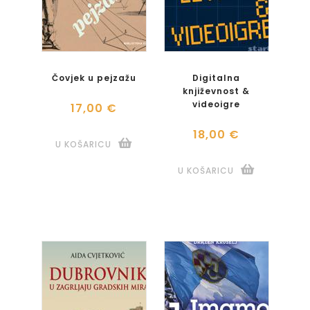
Čovjek u pejzažu
Digitalna
književnost &
videoigre
17,00 €
18,00 €
U KOŠARICU
U KOŠARICU