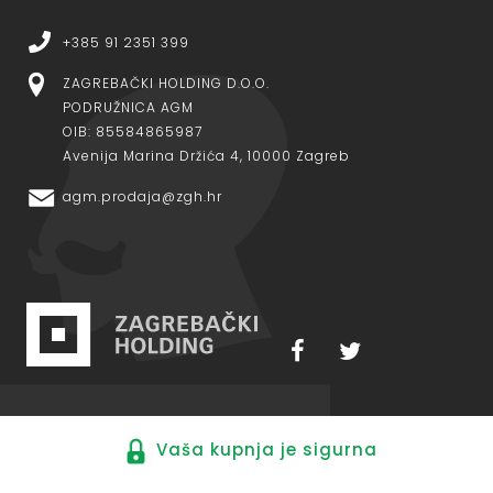
+385 91 2351 399
ZAGREBAČKI HOLDING D.O.O.
PODRUŽNICA AGM
OIB: 85584865987
Avenija Marina Držića 4, 10000 Zagreb
agm.prodaja@zgh.hr
Vaša kupnja je sigurna