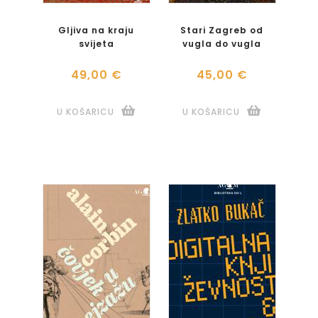
Gljiva na kraju
Stari Zagreb od
svijeta
vugla do vugla
49,00 €
45,00 €
U KOŠARICU
U KOŠARICU