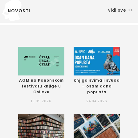
Vidi sve >>
NOVOSTI
AGM na Panonskom
Knjiga svima i svuda
festivalu knjige u
– osam dana
Osijeku
popusta
19.05.2026
24.04.2026