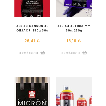
ALB.A3 CANSON XL
ALB.A4 XL Fluid mm
OIL/ACR. 290g 30s
30s, 250g
26,41 €
18,19 €
U KOŠARICU
U KOŠARICU