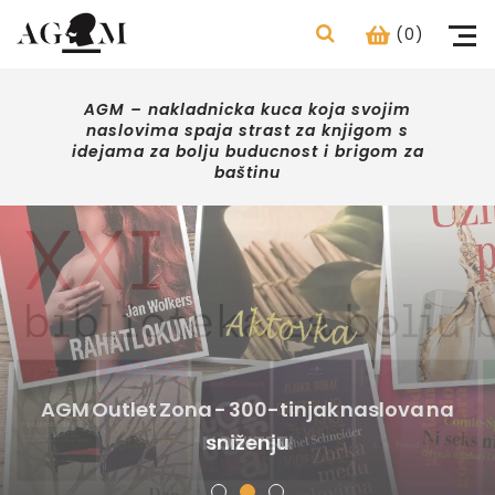
(0)
AGM – nakladnicka kuca koja svojim
naslovima spaja strast za knjigom s
idejama za bolju buducnost i brigom za
baštinu
ART POINT CENTAR - boje, kistovi, platna,
AGM Outlet Zona - 300-tinjak naslova na
papiri, pribor za umjetnike,
studente,školarce i kreativce
NOVITETI
sniženju