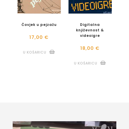
Čovjek u pejzažu
Digitalna
književnost &
videoigre
17,00 €
18,00 €
U KOŠARICU
U KOŠARICU