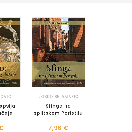
NOVIĆ
JOŠKO BELAMARIĆ
opsija
Sfinga na
učaja
splitskom Peristilu
 €
7,96 €