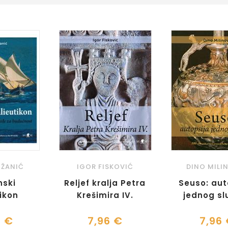
ŽANIĆ
IGOR FISKOVIĆ
DINO MILI
nski
Reljef kralja Petra
Seuso: aut
ikon
Krešimira IV.
jednog sl
2 €
7,96 €
7,96