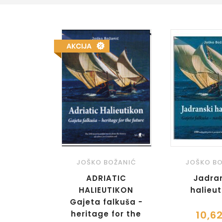
JOŠKO BOŽANIĆ
JOŠKO BO
ADRIATIC
Jadra
HALIEUTIKON
halieut
Gajeta falkuša -
10,6
heritage for the