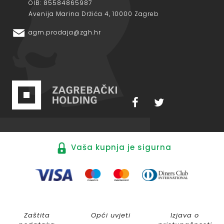
OIB: 85584865987
Avenija Marina Držića 4, 10000 Zagreb
agm.prodaja@zgh.hr
Vaša kupnja je sigurna
Zaštita
Opći uvjeti
Izjava o