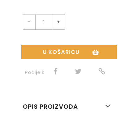
-
+
U KOŠARICU
Podijeli:
OPIS PROIZVODA