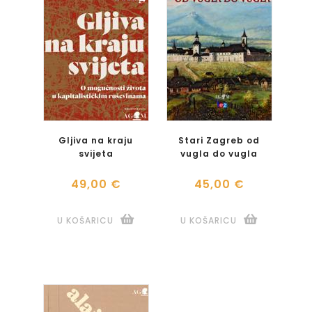
Gljiva na kraju
Stari Zagreb od
svijeta
vugla do vugla
49,00 €
45,00 €
U KOŠARICU
U KOŠARICU