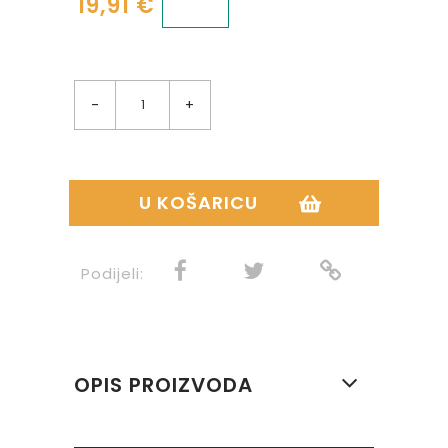
19,91 €
-
+
U KOŠARICU
Podijeli:
OPIS PROIZVODA