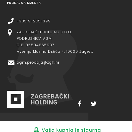
PRODAJNA MJESTA
+385 91 2351 399
ZAGREBAČKI HOLDING D.O.O.
PODRUŽNICA AGM
OIB: 85584865987
Avenija Marina Držića 4, 10000 Zagreb
agm.prodaja@zgh.hr
Vaša kupnja je sigurna