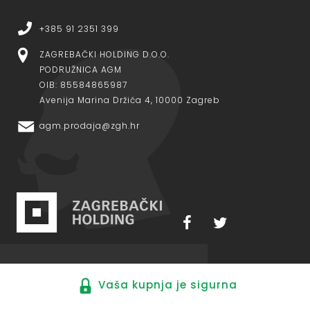
+385 91 2351 399
ZAGREBAČKI HOLDING D.O.O.
PODRUŽNICA AGM
OIB: 85584865987
Avenija Marina Držića 4, 10000 Zagreb
agm.prodaja@zgh.hr
Vaša kupnja je sigurna