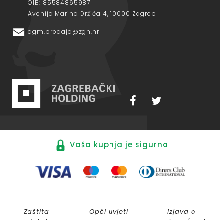
OIB: 85584865987
Avenija Marina Držića 4, 10000 Zagreb
agm.prodaja@zgh.hr
Vaša kupnja je sigurna
Zaštita
Opći uvjeti
Izjava o