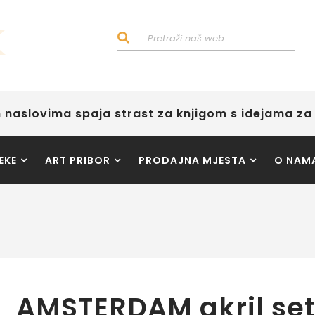
 naslovima spaja strast za knjigom s idejama za 
EKE
ART PRIBOR
PRODAJNA MJESTA
O NAM
AMSTERDAM akril set