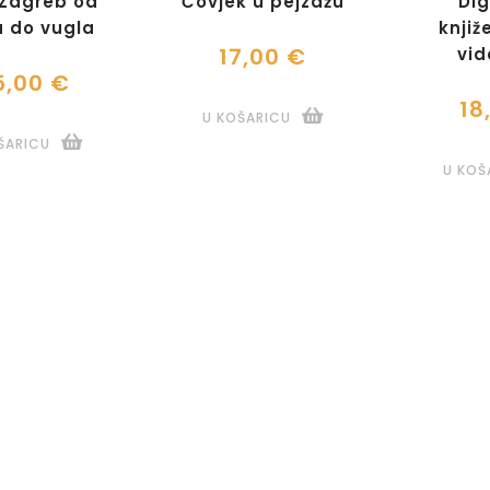
 Zagreb od
Čovjek u pejzažu
Dig
a do vugla
knjiž
17,00 €
vid
5,00 €
18
U KOŠARICU
ŠARICU
U KOŠ