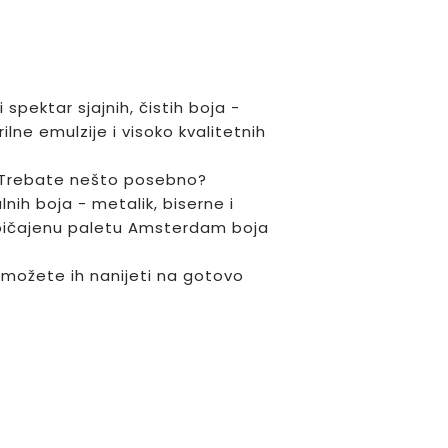
spektar sjajnih, čistih boja -
lne emulzije i visoko kvalitetnih
a. Trebate nešto posebno?
nih boja - metalik, biserne i
običajenu paletu Amsterdam boja
a možete ih nanijeti na gotovo