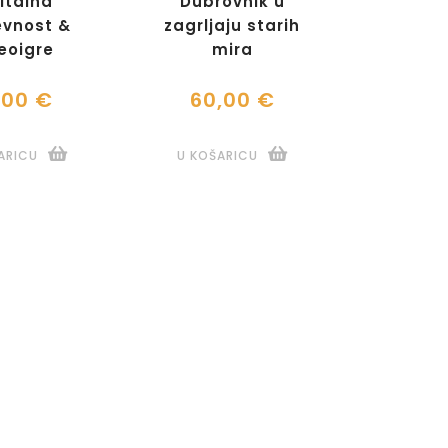
italna
Dubrovnik u
evnost &
zagrljaju starih
eoigre
mira
,00 €
60,00 €
ARICU
U KOŠARICU