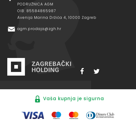
PODRUŽNICA AGM
OIB: 85584865987
Avenija Marina Držića 4, 10000 Zagreb
agm.prodaja@zgh.hr
Vaša kupnja je sigurna