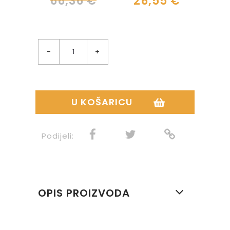
66,36 €
26,55 €
-
+
U KOŠARICU
Podijeli:
OPIS PROIZVODA