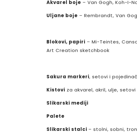
Akvarel boje
– Van Gogh, Koh-I-Noo
Uljane boje
– Rembrandt, Van Gogh
Blokovi, papiri
– Mi-Teintes, Canson
Art Creation sketchbook
Sakura markeri
, setovi i pojedina
Kistov
i
za akvarel, akril, ulje, setovi
Slikarski mediji
Palete
Slikarski stalci
– stolni, sobni, tro