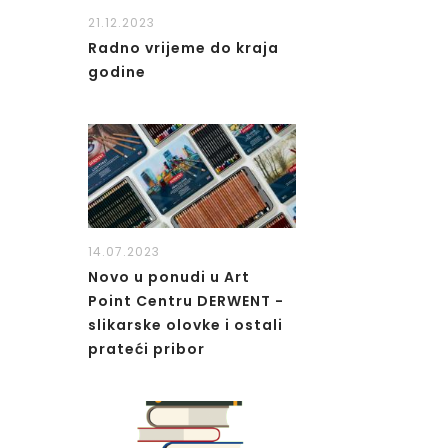
21.12.2023
Radno vrijeme do kraja
godine
14.07.2023
Novo u ponudi u Art
Point Centru DERWENT -
slikarske olovke i ostali
prateći pribor