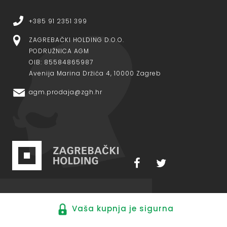
+385 91 2351 399
ZAGREBAČKI HOLDING D.O.O.
PODRUŽNICA AGM
OIB: 85584865987
Avenija Marina Držića 4, 10000 Zagreb
agm.prodaja@zgh.hr
Vaša kupnja je sigurna