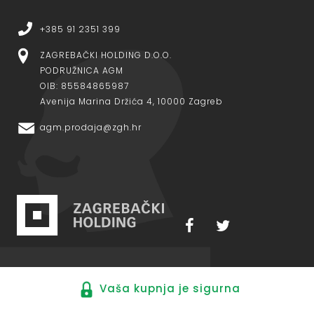
+385 91 2351 399
ZAGREBAČKI HOLDING D.O.O.
PODRUŽNICA AGM
OIB: 85584865987
Avenija Marina Držića 4, 10000 Zagreb
agm.prodaja@zgh.hr
Vaša kupnja je sigurna