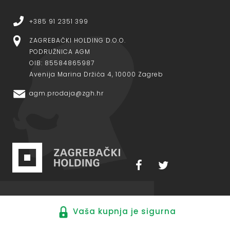
+385 91 2351 399
ZAGREBAČKI HOLDING D.O.O.
PODRUŽNICA AGM
OIB: 85584865987
Avenija Marina Držića 4, 10000 Zagreb
agm.prodaja@zgh.hr
Vaša kupnja je sigurna