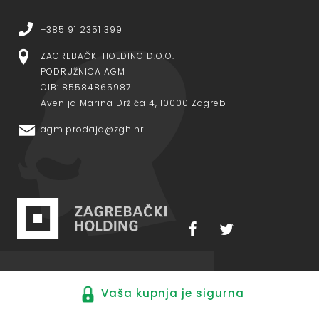
+385 91 2351 399
ZAGREBAČKI HOLDING D.O.O.
PODRUŽNICA AGM
OIB: 85584865987
Avenija Marina Držića 4, 10000 Zagreb
agm.prodaja@zgh.hr
Vaša kupnja je sigurna