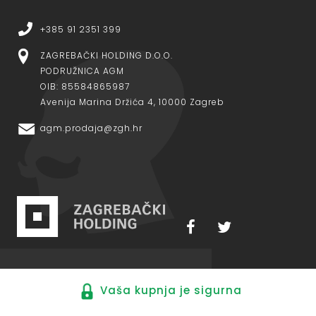
+385 91 2351 399
ZAGREBAČKI HOLDING D.O.O.
PODRUŽNICA AGM
OIB: 85584865987
Avenija Marina Držića 4, 10000 Zagreb
agm.prodaja@zgh.hr
Vaša kupnja je sigurna