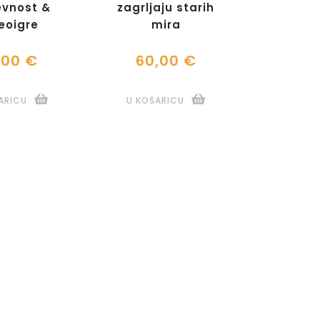
evnost &
zagrljaju starih
eoigre
mira
,00 €
60,00 €
ARICU
U KOŠARICU