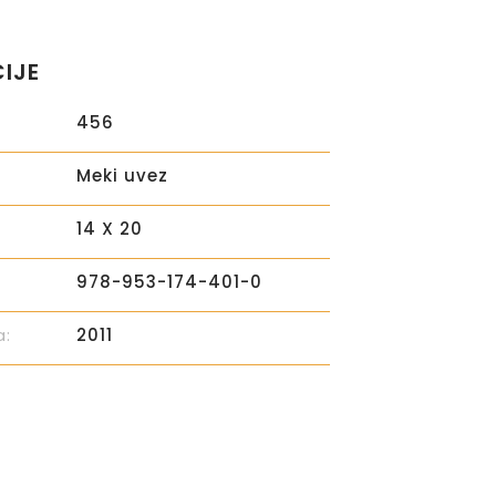
CIJE
456
Meki uvez
14 X 20
978-953-174-401-0
a:
2011