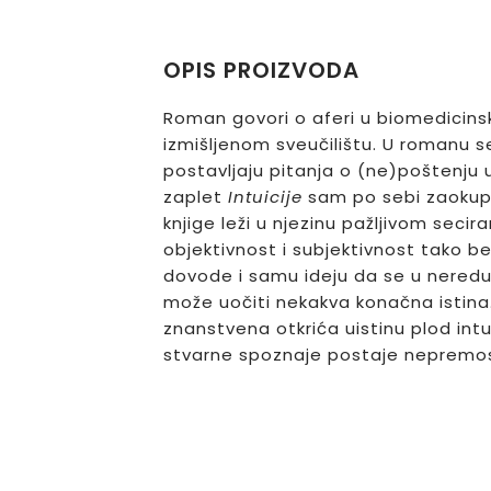
OPIS PROIZVODA
Roman govori o aferi u biomedicin
izmišljenom sveučilištu. U romanu s
postavljaju pitanja o (ne)poštenju
zaplet
Intuicije
sam po sebi zaokupl
knjige leži u njezinu pažljivom secira
objektivnost i subjektivnost tako 
dovode i samu ideju da se u nered
može uočiti nekakva konačna istina.
znanstvena otkrića uistinu plod intui
stvarne spoznaje postaje nepremos