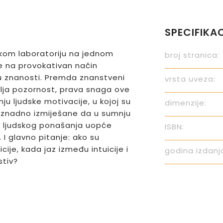
SPECIFIKA
skom laboratoriju na jednom
broj stranica:
e na provokativan način
 u znanosti. Premda znanstveni
vrsta uveza:
ja pozornost, prava snaga ove
nju ljudske motivacije, u kojoj su
dimenzije:
beznadno izmiješane da u sumnju
u ljudskog ponašanja uopće
ISBN:
 I glavno pitanje: ako su
cije, kada jaz između intuicije i
godina izdanj
tiv?