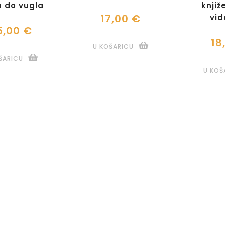
a do vugla
knjiž
17,00 €
vid
5,00 €
18
U KOŠARICU
ŠARICU
U KOŠ