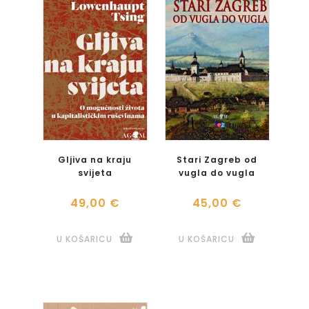
Gljiva na kraju
Stari Zagreb od
svijeta
vugla do vugla
49,00 €
45,00 €
U KOŠARICU
U KOŠARICU