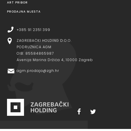
ART PRIBOR
PRODAJNA MJESTA
+385 91 2351 399
ZAGREBAČKI HOLDING D.O.O.
PODRUŽNICA AGM
OIB: 85584865987
Avenija Marina Držića 4, 10000 Zagreb
agm.prodaja@zgh.hr