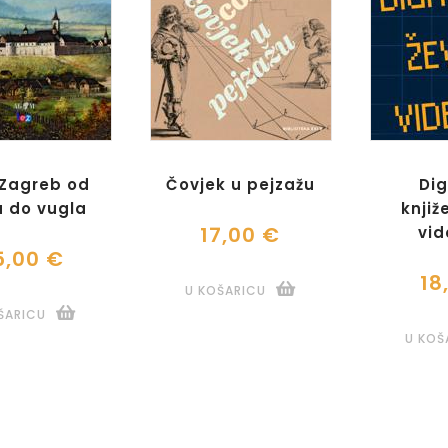
 Zagreb od
Čovjek u pejzažu
Dig
a do vugla
knjiž
17,00 €
vid
5,00 €
18
U KOŠARICU
ŠARICU
U KOŠ