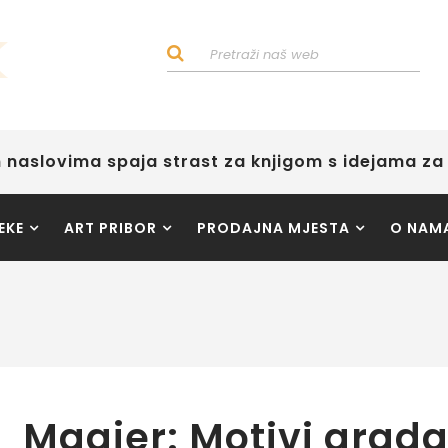
 naslovima spaja strast za knjigom s idejama za 
EKE
ART PRIBOR
PRODAJNA MJESTA
O NAM
Magjer: Motivi grad