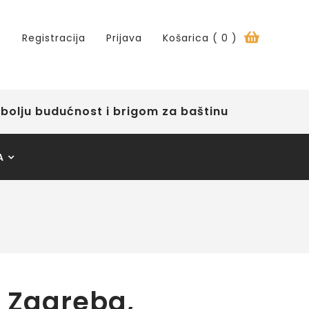
Registracija
Prijava
Košarica (
0
)
bolju budućnost i brigom za baštinu
A
a Zagreba,