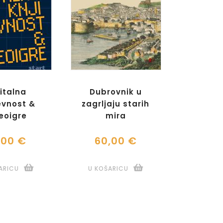
italna
Dubrovnik u
evnost &
zagrljaju starih
eoigre
mira
,00 €
60,00 €
ARICU
U KOŠARICU