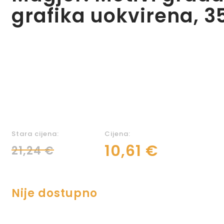
grafika uokvirena, 3
Stara cijena:
Cijena:
10,61 €
21,24 €
Nije dostupno