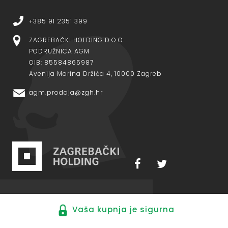
+385 91 2351 399
ZAGREBAČKI HOLDING D.O.O.
PODRUŽNICA AGM
OIB: 85584865987
Avenija Marina Držića 4, 10000 Zagreb
agm.prodaja@zgh.hr
Vaša kupnja je sigurna