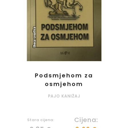
Podsmjehom za
osmjehom
PAJO KANIŽAJ
Cijena:
Stara cijena: