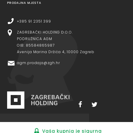
PRODAJNA MJESTA
+385 91 2351 399
ZAGREBAČKI HOLDING D.O.O.
PODRUŽNICA AGM
OIB: 85584865987
Avenija Marina Držića 4, 10000 Zagreb
agm.prodaja@zgh.hr
Vaša kupnja je sigurna