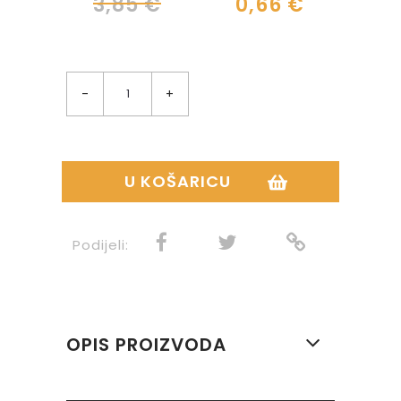
3,85 €
0,66 €
-
+
U KOŠARICU
Podijeli:
OPIS PROIZVODA