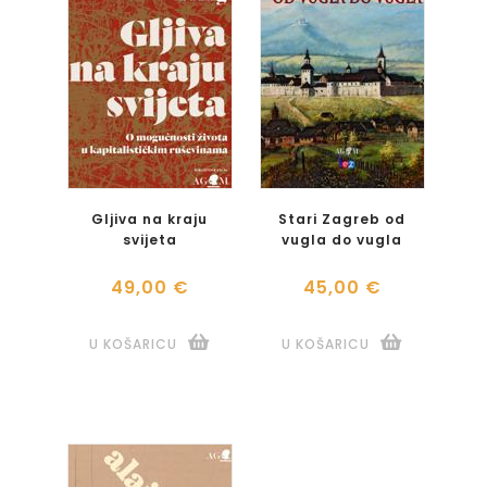
Gljiva na kraju
Stari Zagreb od
svijeta
vugla do vugla
49,00 €
45,00 €
U KOŠARICU
U KOŠARICU