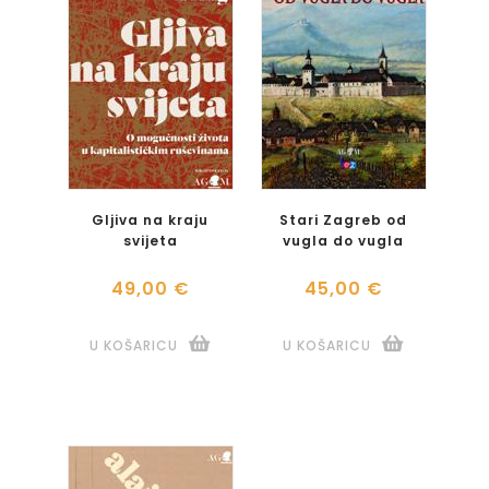
Gljiva na kraju
Stari Zagreb od
svijeta
vugla do vugla
49,00 €
45,00 €
U KOŠARICU
U KOŠARICU