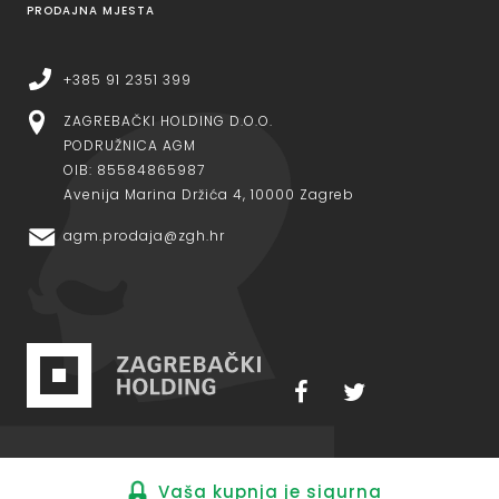
PRODAJNA MJESTA
+385 91 2351 399
ZAGREBAČKI HOLDING D.O.O.
PODRUŽNICA AGM
OIB: 85584865987
Avenija Marina Držića 4, 10000 Zagreb
agm.prodaja@zgh.hr
Vaša kupnja je sigurna