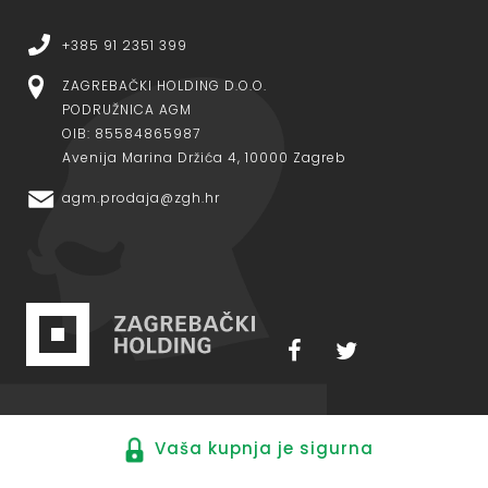
+385 91 2351 399
ZAGREBAČKI HOLDING D.O.O.
PODRUŽNICA AGM
OIB: 85584865987
Avenija Marina Držića 4, 10000 Zagreb
agm.prodaja@zgh.hr
Vaša kupnja je sigurna