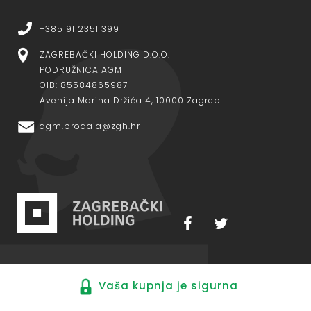
+385 91 2351 399
ZAGREBAČKI HOLDING D.O.O.
PODRUŽNICA AGM
OIB: 85584865987
Avenija Marina Držića 4, 10000 Zagreb
agm.prodaja@zgh.hr
Vaša kupnja je sigurna