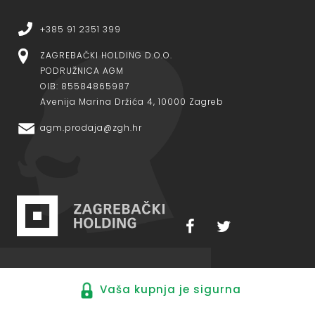
+385 91 2351 399
ZAGREBAČKI HOLDING D.O.O.
PODRUŽNICA AGM
OIB: 85584865987
Avenija Marina Držića 4, 10000 Zagreb
agm.prodaja@zgh.hr
Vaša kupnja je sigurna