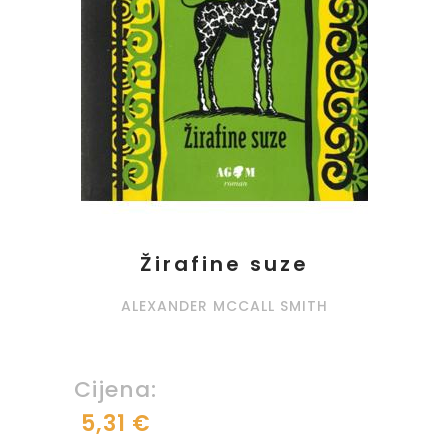
Žirafine suze
ALEXANDER MCCALL SMITH
Cijena:
5,31 €