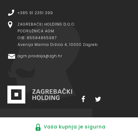
+385 91 2351 399
ZAGREBAČKI HOLDING D.O.O.
PODRUŽNICA AGM
OIB: 85584865987
Avenija Marina Držića 4, 10000 Zagreb
agm.prodaja@zgh.hr
Vaša kupnja je sigurna