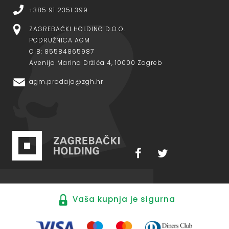
+385 91 2351 399
ZAGREBAČKI HOLDING D.O.O.
PODRUŽNICA AGM
OIB: 85584865987
Avenija Marina Držića 4, 10000 Zagreb
agm.prodaja@zgh.hr
Vaša kupnja je sigurna