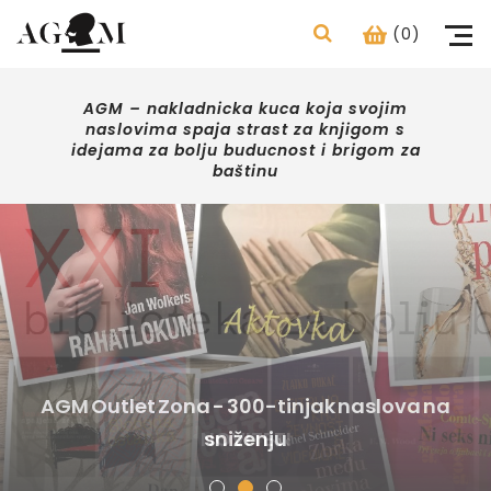
(0)
AGM – nakladnicka kuca koja svojim
naslovima spaja strast za knjigom s
idejama za bolju buducnost i brigom za
baštinu
ART POINT CENTAR - boje, kistovi, platna,
AGM Outlet Zona - 300-tinjak naslova na
papiri, pribor za umjetnike,
studente,školarce i kreativce
NOVITETI
sniženju