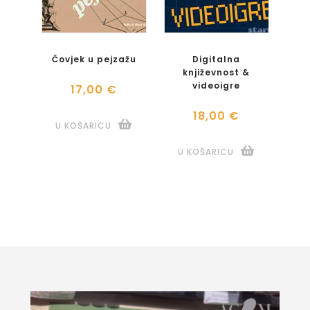
Čovjek u pejzažu
Digitalna
književnost &
videoigre
17,00 €
18,00 €
U KOŠARICU
U KOŠARICU