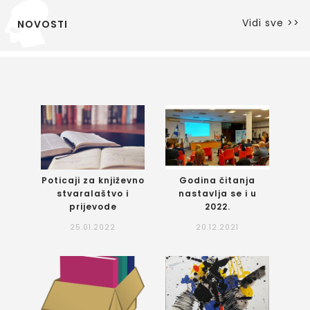
Vidi sve >>
NOVOSTI
Poticaji za književno
Godina čitanja
stvaralaštvo i
nastavlja se i u
prijevode
2022.
25.01.2022
20.12.2021