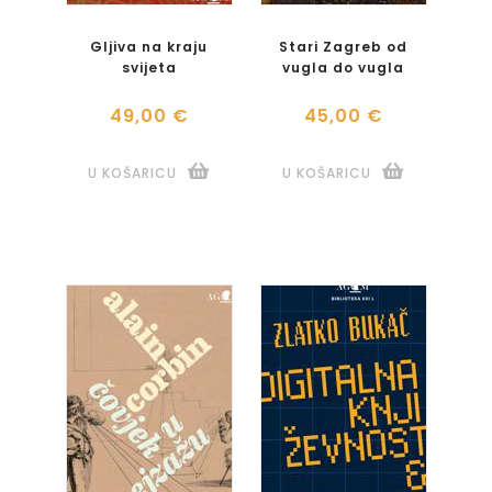
Gljiva na kraju
Stari Zagreb od
svijeta
vugla do vugla
49,00 €
45,00 €
U KOŠARICU
U KOŠARICU