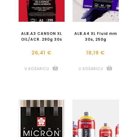
ALB.A3 CANSON XL
ALB.A4 XL Fluid mm
OIL/ACR. 290g 30s
30s, 250g
26,41 €
18,19 €
U KOŠARICU
U KOŠARICU